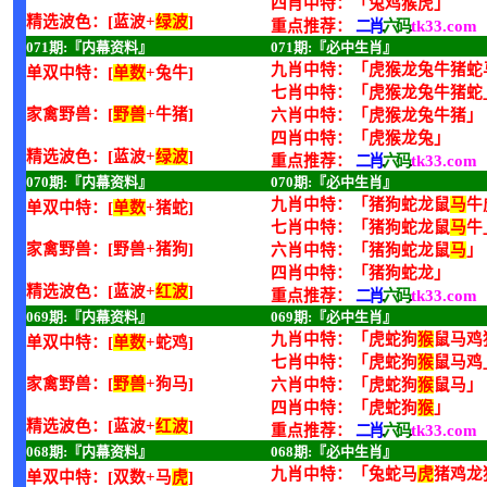
四肖中特：
「
兔鸡猴虎
」
精选波色：[
蓝波
+
绿波
]
重点
推荐：
二肖
.
六码
.
tk33.com
071
期:『内幕资料』
071期
:『必中生肖』
九肖中特：
「
虎猴龙兔牛猪蛇
单双中特：
[
单数
+
兔牛
]
七肖中特：
「
虎猴龙兔牛猪蛇
家禽野兽：[
野兽
+
牛猪
]
六肖中特：
「
虎猴龙兔牛猪
」
四肖中特：
「
虎猴龙兔
」
精选波色：[
蓝波
+
绿波
]
重点
推荐：
二肖
.
六码
.
tk33.com
070
期:『内幕资料』
070期
:『必中生肖』
九肖中特：
「
猪狗蛇龙鼠
马
牛
单双中特：
[
单数
+
猪蛇
]
七肖中特：
「
猪狗蛇龙鼠
马
牛
家禽野兽：[
野兽
+
猪狗
]
六肖中特：
「
猪狗蛇龙鼠
马
」
四肖中特：
「
猪狗蛇龙
」
精选波色：[
蓝波
+
红波
]
重点
推荐：
二肖
.
六码
.
tk33.com
069
期:『内幕资料』
069期
:『必中生肖』
九肖中特：
「
虎蛇狗
猴
鼠马鸡
单双中特：
[
单数
+
蛇鸡
]
七肖中特：
「
虎蛇狗
猴
鼠马鸡
家禽野兽：[
野兽
+
狗马
]
六肖中特：
「
虎蛇狗
猴
鼠马
」
四肖中特：
「
虎蛇狗
猴
」
精选波色：[
蓝波
+
红波
]
重点
推荐：
二肖
.
六码
.
tk33.com
068
期:『内幕资料』
068期
:『必中生肖』
九肖中特：
「
兔蛇马
虎
猪鸡龙
单双中特：
[
双数
+
马
虎
]