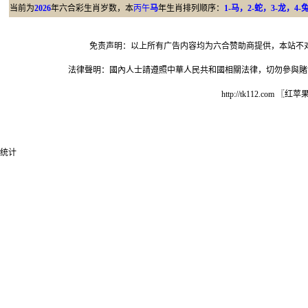
当前为
2026
年六合彩生肖岁数，本
丙午
马
年生肖排列顺序：
1-马，2-蛇，3-龙，4-
免责声明：以上所有广告内容均为六合赞助商提供，本站不
法律聲明：國內人士請遵照中華人民共和國相關法律，切勿參與賭
http://tk112.com 〖
统计