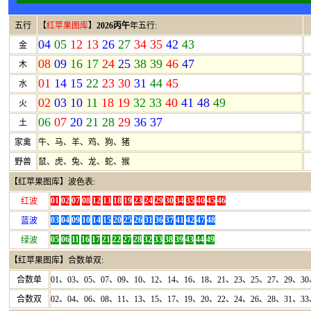
五行
【
红苹果图库
】
2026丙午
年五行:
04
05
12 13
26
27
34 35
42
43
金
08
09
16
17
24
25
38 39
46
47
木
01
14 15
22
23 30
31
44
45
水
02
03
10
11
18 19
32 33
40
41
48
49
火
06
07
20
21 28
29
36 37
土
家禽
牛、马、羊、鸡、狗、猪
野兽
鼠、虎、兔、龙、蛇、猴
【红苹果图库】波色表:
01
02
07
08
12
13
18
19
23
24
29
30
34
35
40
45
46
红波
03
04
09
10
14
15
20
25
26
31
36
37
41
42
47
48
蓝波
05
06
11
16
17
21
22
27
28
32
33
38
39
43
44
49
绿波
【红苹果图库】合数单双:
合数单
01、03、05、07、09、10、12、14、16、18、21、23、25、27、29、30
合数双
02、04、06、08、11、13、15、17、19、20、22、24、26、28、31、33