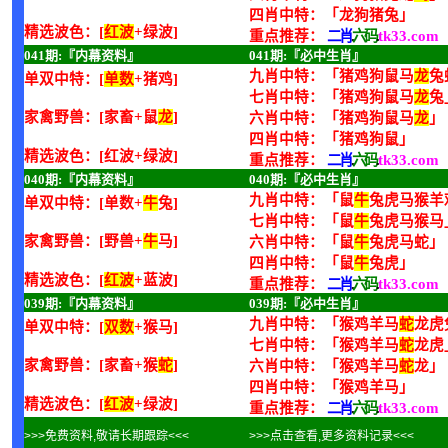
四肖中特：
「
龙狗猪兔
」
精选波色：[
红波
+
绿波
]
重点
推荐：
二肖
.
六码
.
tk33.com
041
期:『内幕资料』
041期
:『必中生肖』
九肖中特：
「猪鸡狗鼠马
龙
兔
单双中特：
[
单数
+
猪鸡
]
七肖中特：
「
猪鸡狗鼠马
龙
兔
家禽野兽：[
家畜
+
鼠
龙
]
六肖中特：
「
猪鸡狗鼠马
龙
」
四肖中特：
「
猪鸡狗鼠
」
精选波色：[
红波
+
绿波
]
重点
推荐：
二肖
.
六码
.
tk33.com
040
期:『内幕资料』
040期
:『必中生肖』
九肖中特：
「
鼠
牛
兔虎马猴羊
单双中特：
[
单数
+
牛
兔
]
七肖中特：
「鼠
牛
兔虎马猴
马
家禽野兽：[
野兽
+
牛
马
]
六肖中特：
「鼠
牛
兔虎马
蛇
」
四肖中特：
「鼠
牛
兔虎
」
精选波色：[
红波
+
蓝波
]
重点
推荐：
二肖
.
六码
.
tk33.com
039
期:『内幕资料』
039期
:『必中生肖』
九肖中特：
「
猴鸡羊马
蛇
龙虎
单双中特：
[
双数
+
猴马
]
七肖中特：
「
猴鸡羊马
蛇
龙虎
家禽野兽：[
家畜
+
猴
蛇
]
六肖中特：
「
猴鸡羊马
蛇
龙」
四肖中特：
「
猴鸡羊马
」
精选波色：[
红波
+
绿波
]
重点
推荐：
二肖
.
六码
.
tk33.com
>>>免费资料,敬请长期跟踪<<<
>>>点击查看,更多资料记录<<<