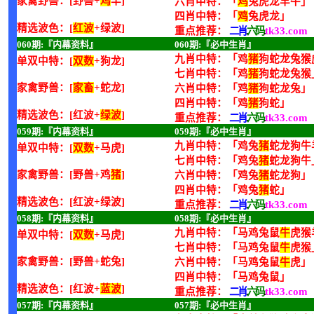
家禽野兽：[
野兽
+
鸡
羊
]
六肖中特：
「
鸡
兔虎龙羊牛
」
四肖中特：
「
鸡
兔虎龙
」
精选波色：[
红波
+
绿波
]
重点
推荐：
二肖
.
六码
.
tk33.com
060
期:『内幕资料』
060期
:『必中生肖』
九肖中特：
「
鸡
猪
狗蛇龙兔猴
单双中特：
[
双数
+
狗龙
]
七肖中特：
「鸡
猪
狗蛇龙兔猴
家禽野兽：[
家畜
+
蛇龙
]
六肖中特：
「鸡
猪
狗蛇龙兔
」
四肖中特：
「鸡
猪
狗蛇
」
精选波色：[
红波
+
绿波
]
重点
推荐：
二肖
.
六码
.
tk33.com
059
期:『内幕资料』
059期
:『必中生肖』
九肖中特：
「
鸡兔
猪
蛇龙狗牛
单双中特：
[
双数
+
马虎
]
七肖中特：
「
鸡兔
猪
蛇龙狗牛
家禽野兽：[
野兽
+
鸡
猪
]
六肖中特：
「
鸡兔
猪
蛇龙狗
」
四肖中特：
「
鸡兔
猪
蛇」
精选波色：[
红波
+
绿波
]
重点
推荐：
二肖
.
六码
.
tk33.com
058
期:『内幕资料』
058期
:『必中生肖』
九肖中特：
「
马鸡兔鼠
牛
虎猴
单双中特：
[
双数
+
马虎
]
七肖中特：
「
马鸡兔鼠
牛
虎猴
家禽野兽：[
野兽
+
蛇兔
]
六肖中特：
「
马鸡兔鼠
牛
虎
」
四肖中特：
「
马鸡兔鼠
」
精选波色：[
红波
+
蓝波
]
重点
推荐：
二肖
.
六码
.
tk33.com
057
期:『内幕资料』
057期
:『必中生肖』