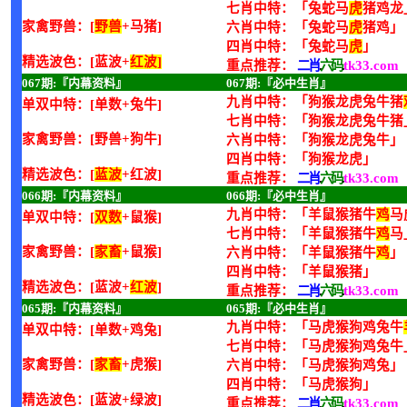
七肖中特：
「
兔蛇马
虎
猪鸡龙
家禽野兽：[
野兽
+
马猪
]
六肖中特：
「
兔蛇马
虎
猪鸡
」
四肖中特：
「
兔蛇马
虎
」
精选波色：[
蓝波
+
红波]
重点
推荐：
二肖
.
六码
.
tk33.com
067
期:『内幕资料』
067期
:『必中生肖』
九肖中特：
「
狗猴龙虎兔牛猪
单双中特：
[
单数
+
兔牛
]
七肖中特：
「
狗猴龙虎兔牛猪
家禽野兽：[
野兽
+
狗牛
]
六肖中特：
「
狗猴龙虎兔牛
」
四肖中特：
「
狗猴龙虎
」
精选波色：[
蓝波
+
红波
]
重点
推荐：
二肖
.
六码
.
tk33.com
066
期:『内幕资料』
066期
:『必中生肖』
九肖中特：
「
羊鼠猴猪牛
鸡
马
单双中特：
[
双数
+
鼠猴
]
七肖中特：
「
羊鼠猴猪牛
鸡
马
家禽野兽：[
家畜
+
鼠猴
]
六肖中特：
「
羊鼠猴猪牛
鸡
」
四肖中特：
「
羊鼠猴猪
」
精选波色：[
蓝波
+
红波
]
重点
推荐：
二肖
.
六码
.
tk33.com
065
期:『内幕资料』
065期
:『必中生肖』
九肖中特：
「
马虎猴狗鸡兔牛
单双中特：
[
单数
+
鸡兔
]
七肖中特：
「
马虎猴狗鸡兔牛
家禽野兽：[
家畜
+
虎猴
]
六肖中特：
「
马虎猴狗鸡兔
」
四肖中特：
「
马虎猴狗
」
精选波色：[
蓝波
+
绿波
]
重点
推荐：
二肖
.
六码
.
tk33.com